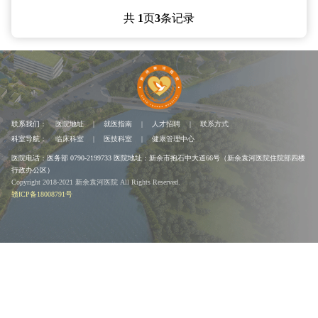
共
1
页
3
条记录
联系我们：
医院地址
|
就医指南
|
人才招聘
|
联系方式
科室导航：
临床科室
|
医技科室
|
健康管理中心
医院电话：医务部 0790-2199733
医院地址：新余市抱石中大道66号（新余袁河医院住院部四楼
行政办公区）
Copyright 2018-2021 新余袁河医院 All Rights Reserved.
赣ICP备18008791号