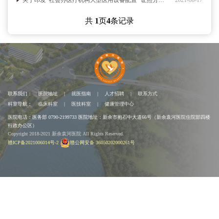
关于印发 社会办医疗机构大型医用设备配置 “证照分离”改革实施方
2021-08-17
共
1
页
4
条记录
联系我们：
医院地址
|
就医指南
|
人才招聘
|
联系方式
科室导航：
临床科室
|
医技科室
|
健康管理中心
医院电话：医务部 0790-2199733
医院地址：新余市抱石中大道66号（新余袁河医院住院部四楼
行政办公区）
Copyright 2018-2021 新余袁河医院 All Rights Reserved.
赣ICP备2021006014号-2
赣公网安备 36050202000261号