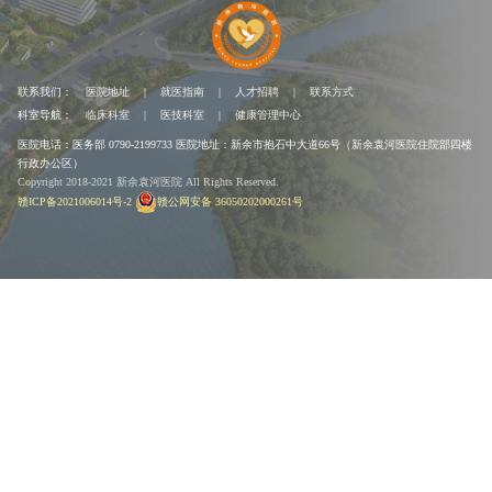
联系我们：
医院地址
|
就医指南
|
人才招聘
|
联系方式
科室导航：
临床科室
|
医技科室
|
健康管理中心
医院电话：医务部 0790-2199733
医院地址：新余市抱石中大道66号（新余袁河医院住院部四楼
行政办公区）
Copyright 2018-2021 新余袁河医院 All Rights Reserved.
赣ICP备2021006014号-2
赣公网安备 36050202000261号